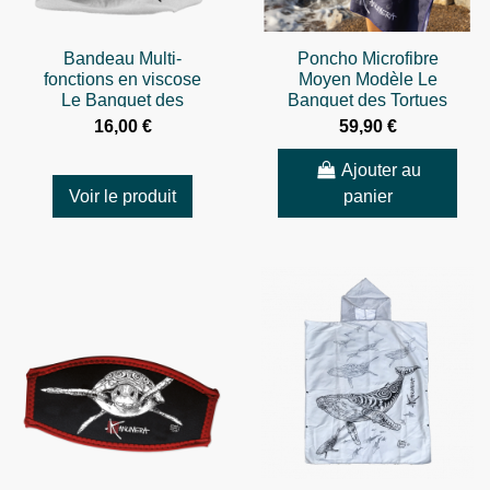
Bandeau Multi-
Poncho Microfibre
fonctions en viscose
Moyen Modèle Le
Le Banquet des
Banquet des Tortues
Tortues
16,00 €
59,90 €
Ajouter au
Voir le produit
panier