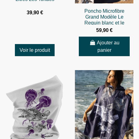
Poncho Microfibre
39,90 €
Grand Modèle Le
Requin blanc et le
Plongeur
59,90 €
Ajouter au
Voir le produit
panier