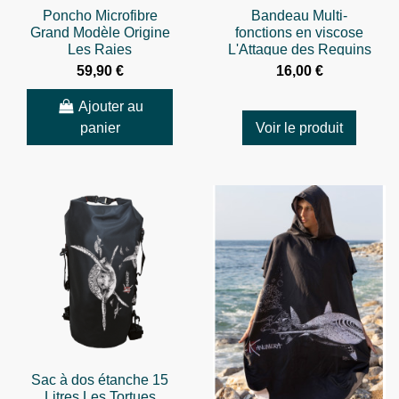
Poncho Microfibre
Bandeau Multi-
Grand Modèle Origine
fonctions en viscose
Les Raies
L'Attaque des Requins
59,90 €
16,00 €
Ajouter au
panier
Voir le produit
Sac à dos étanche 15
Litres Les Tortues