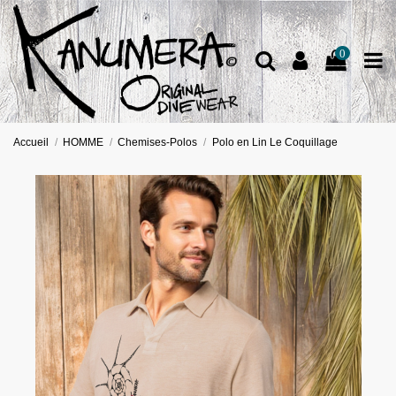
0
Accueil
HOMME
Chemises-Polos
Polo en Lin Le Coquillage