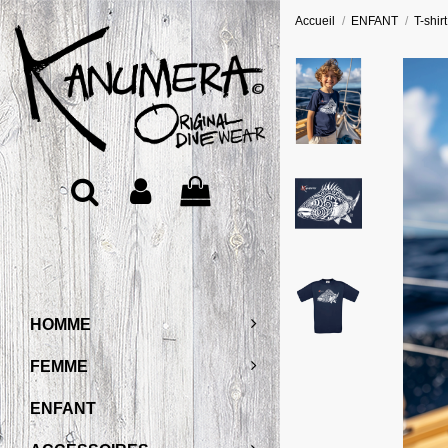
Accueil
ENFANT
T-shir
HOMME
FEMME
ENFANT