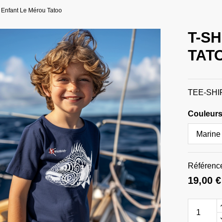
t Enfant Le Mérou Tatoo
T-S
TAT
TEE-SH
Couleurs 
Référenc
19,00 €