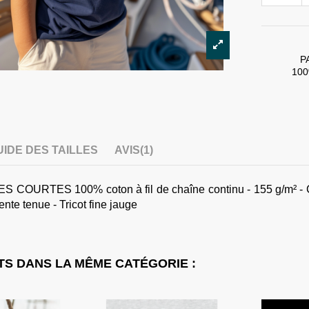
P
100
UIDE DES TAILLES
AVIS
(1)
URTES 100% coton à fil de chaîne continu - 155 g/m² - Col fi
ente tenue - Tricot fine jauge
S DANS LA MÊME CATÉGORIE :