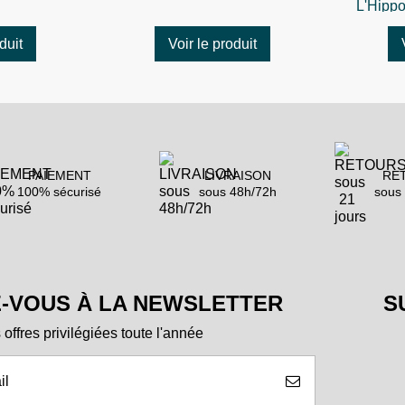
L'Hipp
Tatoo
duit
Voir le produit
PAIEMENT
LIVRAISON
RE
100% sécurisé
sous 48h/72h
sous 
-VOUS À LA NEWSLETTER
S
offres privilégiées toute l'année