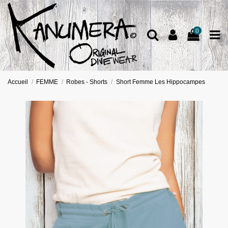
0
Accueil
FEMME
Robes - Shorts
Short Femme Les Hippocampes