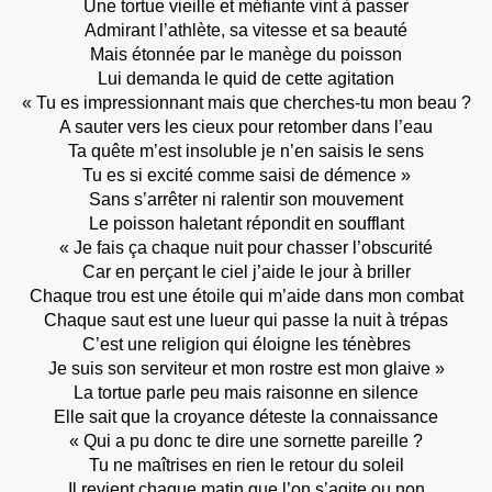
Une tortue vieille et méfiante vint à passer
Admirant l’athlète, sa vitesse et sa beauté
Mais étonnée par le manège du poisson
Lui demanda le quid de cette agitation
« Tu es impressionnant mais que cherches-tu mon beau ?
A sauter vers les cieux pour retomber dans l’eau
Ta quête m’est insoluble je n’en saisis le sens
Tu es si excité comme saisi de démence »
Sans s’arrêter ni ralentir son mouvement
Le poisson haletant répondit en soufflant
« Je fais ça chaque nuit pour chasser l’obscurité
Car en perçant le ciel j’aide le jour à briller
Chaque trou est une étoile qui m’aide dans mon combat
Chaque saut est une lueur qui passe la nuit à trépas
C’est une religion qui éloigne les ténèbres
Je suis son serviteur et mon rostre est mon glaive »
La tortue parle peu mais raisonne en silence
Elle sait que la croyance déteste la connaissance
« Qui a pu donc te dire une sornette pareille ?
Tu ne maîtrises en rien le retour du soleil
Il revient chaque matin que l’on s’agite ou non