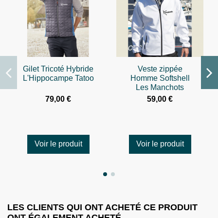
Gilet Tricoté Hybride
Veste zippée
L'Hippocampe Tatoo
Homme Softshell
Les Manchots
Tatoos
79,00 €
59,00 €
Voir le produit
Voir le produit
LES CLIENTS QUI ONT ACHETÉ CE PRODUIT
ONT ÉGALEMENT ACHETÉ...