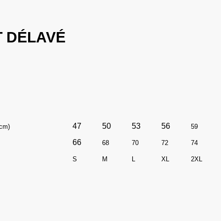
T DÉLAVÉ
47
50
53
56
(cm)
59
66
68
70
72
74
S
M
L
XL
2XL