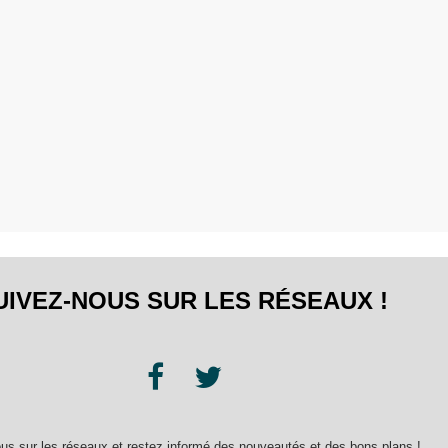
UIVEZ-NOUS SUR LES RÉSEAUX !
us sur les réseaux et restez informé des nouveautés et des bons plans !