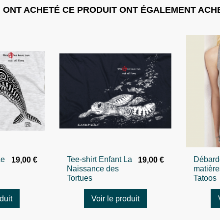
I ONT ACHETÉ CE PRODUIT ONT ÉGALEMENT ACHE
Le
Tee-shirt Enfant La
Débarde
19,00 €
19,00 €
Naissance des
matière
Tortues
Tatoos
duit
Voir le produit