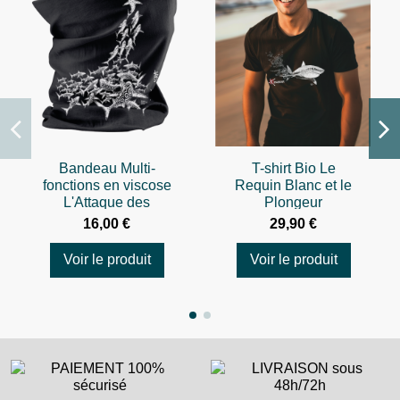
Bandeau Multi-
T-shirt Bio Le
fonctions en viscose
Requin Blanc et le
L'Attaque des
Plongeur
Requins
16,00 €
29,90 €
Voir le produit
Voir le produit